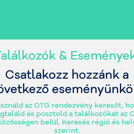
Találkozók & Eseménye
Csatlakozz hozzánk a
övetkező eseményünkö
sználd az OTG rendezvény keresőt, h
találd és posztold a találkozókat az
közösségen belül. Keresés régió és hel
szerint.