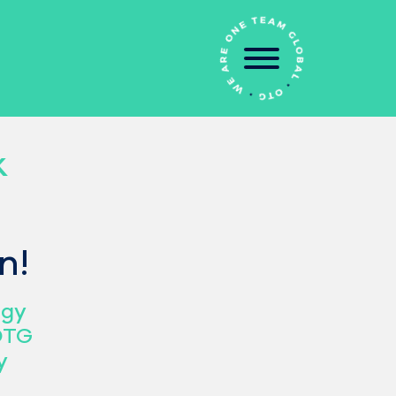
k
n!
ogy
 OTG
y