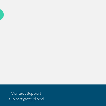
Contact Support:
support@otg.global