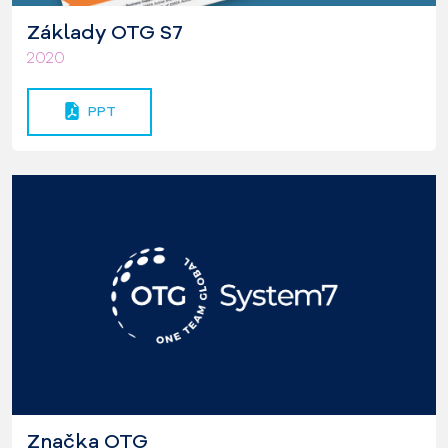
Základy OTG S7
2020
PPT
Značka OTG