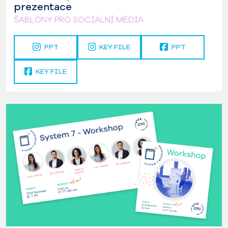
prezentace
ŠABLONY PRO SOCIÁLNÍ MÉDIA
PPT
KEY FILE
PPT
KEY FILE