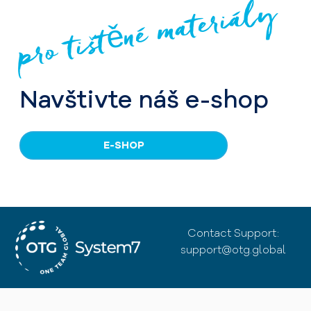
pro tištěné materiály
Navštivte náš e-shop
E-SHOP
Contact Support:
support@otg.global