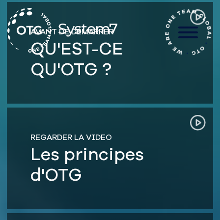
Aller
au
contenu
AVANT DE DÉMARRER
QU'EST-CE
QU'OTG ?
REGARDER LA VIDEO
Les principes
d'OTG