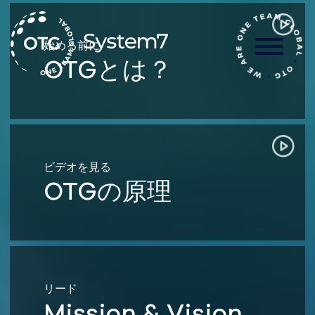
コ
ン
テ
始める前に
ン
OTGとは？
ツ
へ
ス
キ
ッ
プ
ビデオを見る
OTGの原理
リード
Mission & Vision