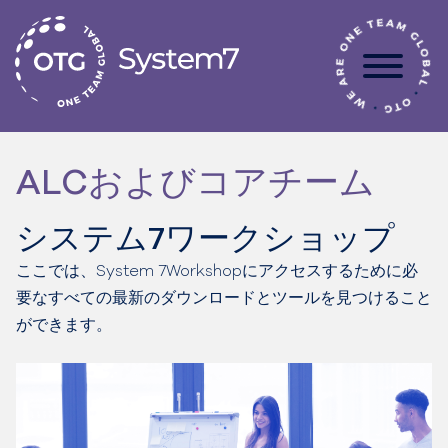
コ
ン
テ
ン
ツ
へ
ス
ALCおよびコアチーム
キ
ッ
プ
システム7ワークショップ
ここでは、System 7Workshopにアクセスするために必
要なすべての最新のダウンロードとツールを見つけること
ができます。