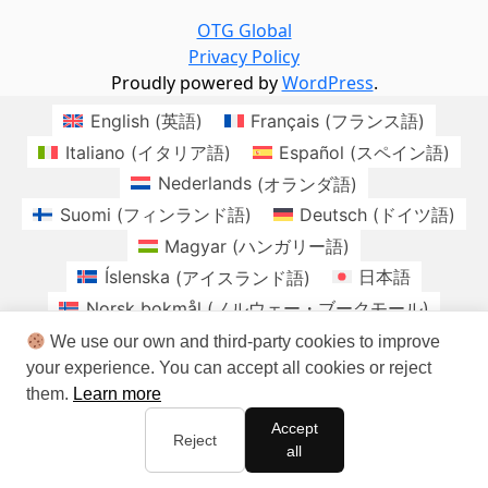
OTG Global
Privacy Policy
Proudly powered by
WordPress
.
English
(
英語
)
Français
(
フランス語
)
Italiano
(
イタリア語
)
Español
(
スペイン語
)
Nederlands
(
オランダ語
)
Suomi
(
フィンランド語
)
Deutsch
(
ドイツ語
)
Magyar
(
ハンガリー語
)
Íslenska
(
アイスランド語
)
日本語
Norsk bokmål
(
ノルウェー・ブークモール
)
Polski
(
ポーランド語
)
Română
(
ルーマニア語
)
We use our own and third-party cookies to improve
your experience. You can accept all cookies or reject
Slovenčina
(
スラヴ語派
)
them.
Learn more
Svenska
(
スウェーデン語
)
brasil
Checo
Accept
Danes
Irlandes
Sudafrica
Reject
all