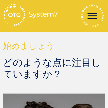
コ
ン
テ
ン
ツ
へ
ス
始めましょう
キ
ッ
プ
どのような点に注目し
ていますか？