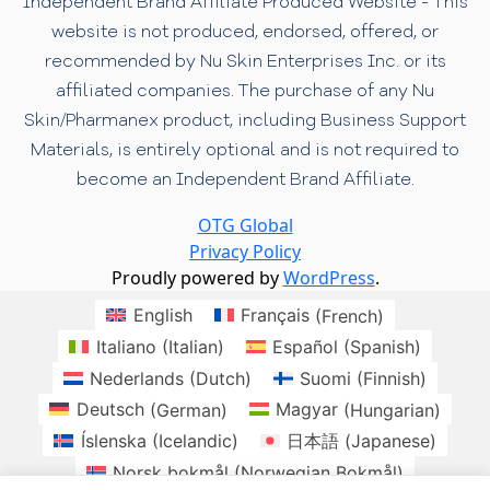
Independent Brand Affiliate Produced Website - This
website is not produced, endorsed, offered, or
recommended by Nu Skin Enterprises Inc. or its
affiliated companies. The purchase of any Nu
Skin/Pharmanex product, including Business Support
Materials, is entirely optional and is not required to
become an Independent Brand Affiliate.
OTG Global
Privacy Policy
Proudly powered by
WordPress
.
English
Français
(
French
)
Italiano
(
Italian
)
Español
(
Spanish
)
Nederlands
(
Dutch
)
Suomi
(
Finnish
)
Deutsch
(
German
)
Magyar
(
Hungarian
)
Íslenska
(
Icelandic
)
日本語
(
Japanese
)
Norsk bokmål
(
Norwegian Bokmål
)