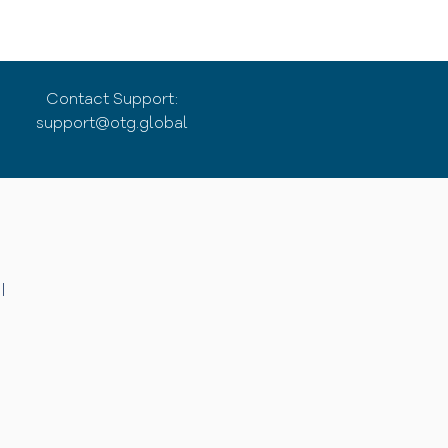
Contact Support:
support@otg.global
|