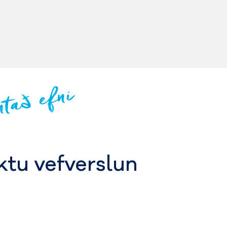
ntað efni
tu vefverslun