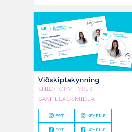
Viðskiptakynning
SNIÐ/FORM FYRIR
SAMFÉLAGSMIÐLA
PPT
KEY FILE
PPT
KEY FILE