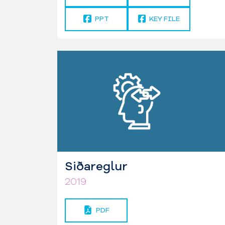
PPT
KEY FILE
Siðareglur
2019
PDF