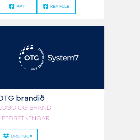
PPT
KEY FILE
OTG brandið
LÓGO OG BRAND
LEIÐBEININGAR
DROPBOX