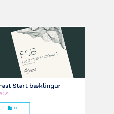
Fast Start bæklingur
2021
PPF