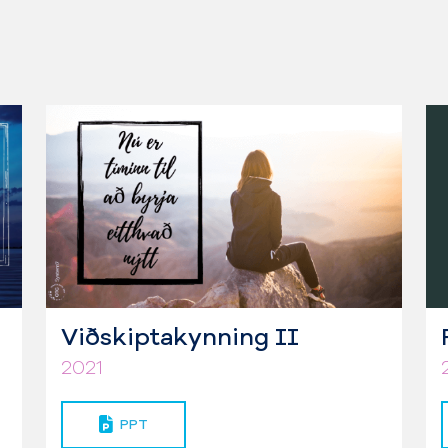
Viðskiptakynning II
2021
PPT