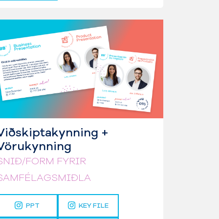
Viðskiptakynning +
Vörukynning
SNIÐ/FORM FYRIR
SAMFÉLAGSMIÐLA
PPT
KEY FILE