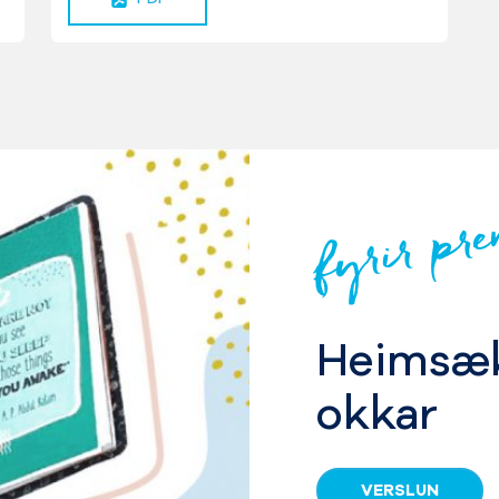
fyrir pre
Heimsæk
okkar
VERSLUN