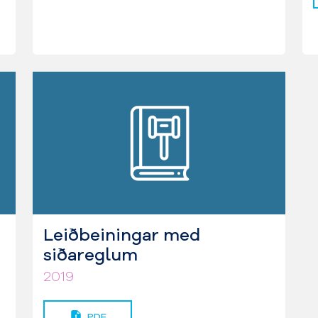
Leiðbeiningar med
siðareglum
2019
PDF