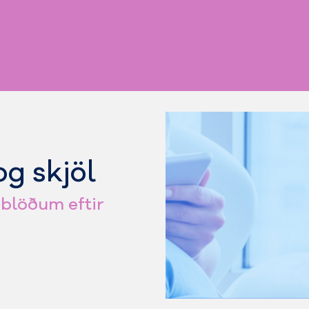
og skjöl
ublöðum eftir