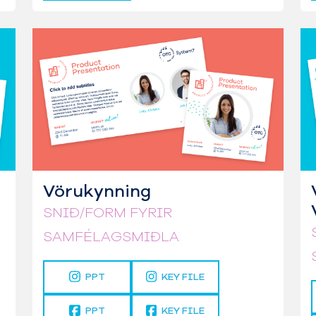
Vörukynning
SNIÐ/FORM FYRIR
SAMFÉLAGSMIÐLA
PPT
KEY FILE
PPT
KEY FILE